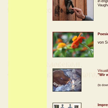
in eng
Vaugh
Poesie
von S
Visual
"Wir 
(to down
Impre