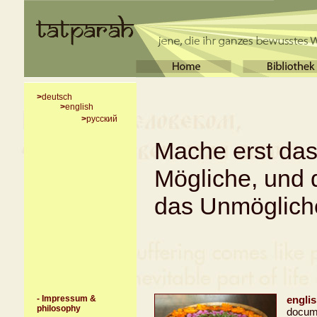
>
deutsch
>
english
>
русский
Mache erst das
Mögliche, und 
das Unmöglich
- Impressum
&
englis
philosophy
docume