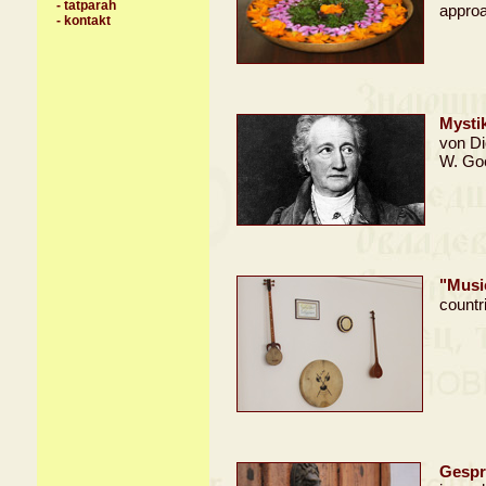
-
tatparah
approac
-
kontakt
Mysti
von Di
W. Goe
"Musi
countr
Gespr