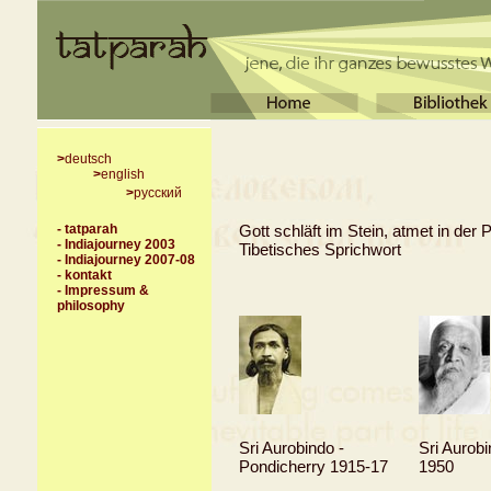
>
deutsch
>
english
>
русский
-
tatparah
Gott schläft im Stein, atmet in der
- Indiajourney 2003
Tibetisches Sprichwort
- Indiajourney 2007-08
-
kontakt
- Impressum
&
philosophy
Sri Aurobindo -
Sri Aurobi
Pondicherry 1915-17
1950